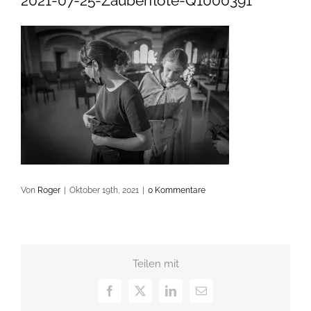
2021-07-25-Zauberflöte-Q1000391
Von
Roger
|
Oktober 19th, 2021
|
0 Kommentare
Teilen mit
Facebook
X
LinkedIn
E-
Mail