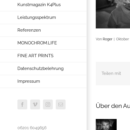
Kunstmagazin K4Plus
Leistungsspektrum
Referenzen
Von
Roger
|
Oktober 
MONOCHROM.LIFE
FINE ART PRINTS
Datenschutzbelehrung
Teilen mit
Impressum
Über den Au
Facebook
Vimeo
Instagram
E-
Mail
06201 6049656