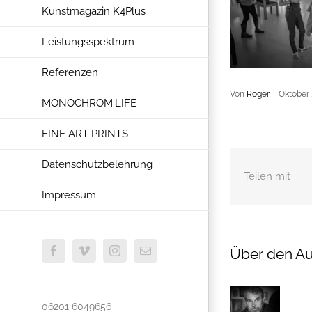
Kunstmagazin K4Plus
Leistungsspektrum
Referenzen
Von
Roger
|
Oktober 
MONOCHROM.LIFE
FINE ART PRINTS
Datenschutzbelehrung
Teilen mit
Impressum
Über den Au
Facebook
Vimeo
Instagram
E-
Mail
06201 6049656