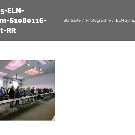
25-ELN-
m-S1080116-
Startseite
Photographie
ELN Symp
rt-RR