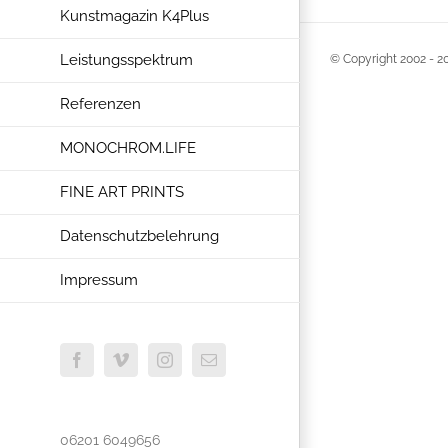
Kunstmagazin K4Plus
Leistungsspektrum
© Copyright 2002 -
2
Referenzen
MONOCHROM.LIFE
FINE ART PRINTS
Datenschutzbelehrung
Impressum
Facebook
Vimeo
Instagram
E-
Mail
06201 6049656