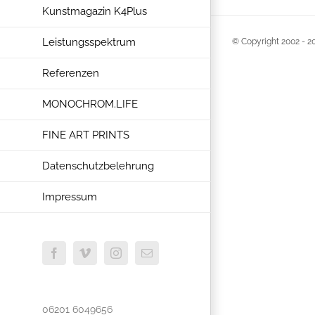
Kunstmagazin K4Plus
Leistungsspektrum
© Copyright 2002 -
2
Referenzen
MONOCHROM.LIFE
FINE ART PRINTS
Datenschutzbelehrung
Impressum
Facebook
Vimeo
Instagram
E-
Mail
06201 6049656