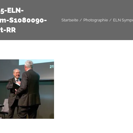
25-ELN-
m-S1080090-
Startseite
Photographie
ELN Sympo
rt-RR