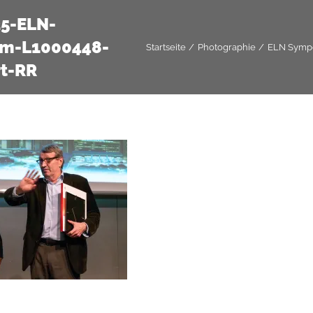
25-ELN-
m-L1000448-
Startseite
Photographie
ELN Symp
rt-RR