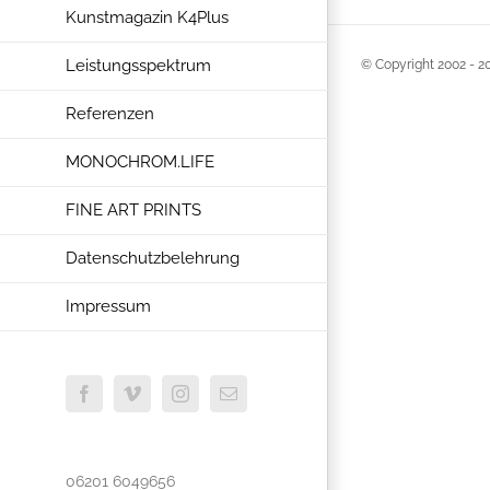
Kunstmagazin K4Plus
Leistungsspektrum
© Copyright 2002 -
2
Referenzen
MONOCHROM.LIFE
FINE ART PRINTS
Datenschutzbelehrung
Impressum
Facebook
Vimeo
Instagram
E-
Mail
06201 6049656